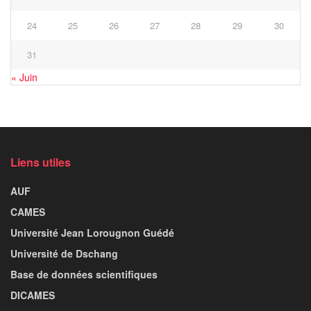
24
25
26
27
28
29
30
31
« Juin
Liens utiles
AUF
CAMES
Université Jean Lorougnon Guédé
Université de Dschang
Base de données scientifiques
DICAMES