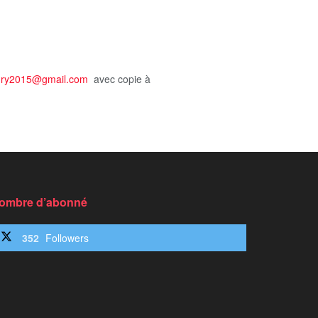
nry2015@gmail.com
avec copie à
ombre d’abonné
352
Followers