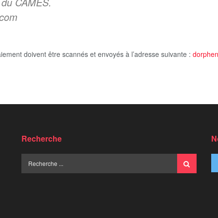
s du CAMES.
.com
aiement doivent être scannés et envoyés à l’adresse suivante :
dorphe
Recherche
N