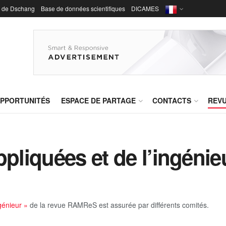
é de Dschang
Base de données scientifiques
DICAMES
PPORTUNITÉS
ESPACE DE PARTAGE
CONTACTS
REV
pliquées et de l’ingénie
génieur »
de la revue RAMReS est assurée par différents comités.