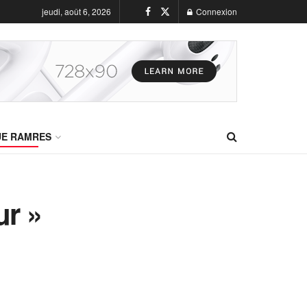
jeudi, août 6, 2026
Connexion
UE RAMRES
ur »