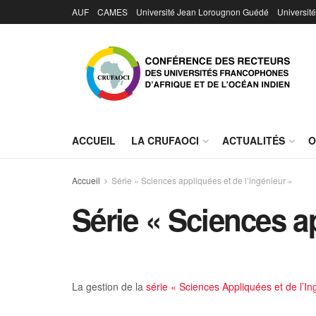
AUF
CAMES
Université Jean Lorougnon Guédé
Universit
ACCUEIL
LA CRUFAOCI
ACTUALITÉS
O
Accueil
Série « Sciences appliquées et de l’ingénieur »
Série « Sciences ap
La gestion de la
série « Sciences Appliquées et de l’In