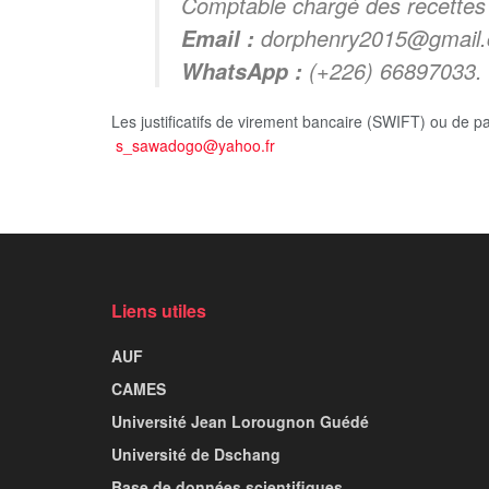
Comptable chargé des recette
dorphenry2015@gmail
Email :
(+226) 66897033.
WhatsApp :
Les justificatifs de virement bancaire (SWIFT) ou de p
s_sawadogo@yahoo.fr
Liens utiles
AUF
CAMES
Université Jean Lorougnon Guédé
Université de Dschang
Base de données scientifiques